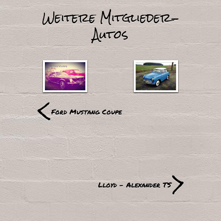
Weitere Mitglieder-
Autos
<
Ford Mustang Coupe
>
Lloyd - Alexander TS