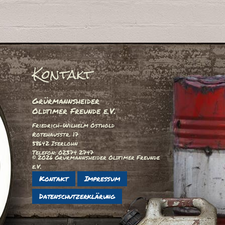
Kontakt
Grürmannsheider
Oldtimer Freunde e.V.
Friedrich-Wilhelm Osthold
Rotehausstr. 17
58642 Iserlohn
Telefon: 02374 2747
© 2026 Grürmannsheider Oldtimer Freunde
e.V.
Kontakt
Impressum
Datenschutzerklärung