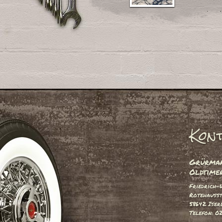
Kon
Grürman
Oldtimer
Friedrich-
Rotehausst
58642 Iser
Telefon: 0