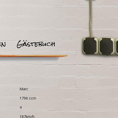
en
Gästebuch
Marc
1796 ccm
4
187km/h