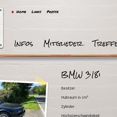
Home
Links
Presse
Infos
Mitglieder
Treff
BMW 318i
Besitzer
Hubraum in cm³
Zylinder
Höchstgeschwindigkeit