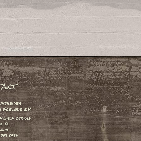
takt
nsheider
 Freunde e.V.
Wilhelm Osthold
r. 17
lohn
2374 2747