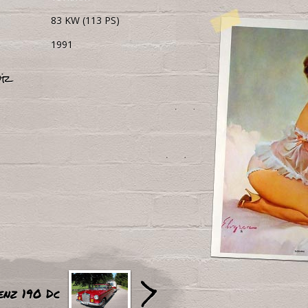
83 KW (113 PS)
1991
ör
>
enz 190 Dc