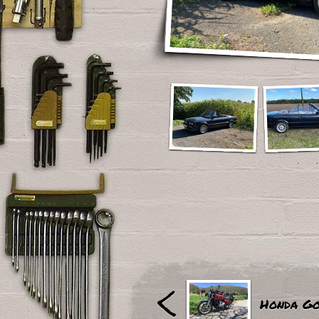
<
Honda Go