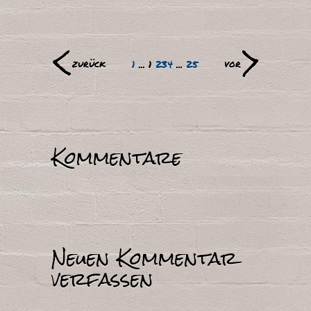
<
>
zurück
vor
1
...
1
2
3
4
...
25
Kommentare
Neuen Kommentar
verfassen