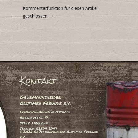
Kommentarfunktion für diesen Artikel
geschlossen.
Kontakt
Grürmannsheider
Oldtimer Freunde e.V.
Friedrich-Wilhelm Osthold
Rotehausstr. 17
58642 Iserlohn
Telefon: 02374 2747
© 2026 Grürmannsheider Oldtimer Freunde
e.V.