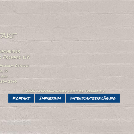
takt
nsheider
 Freunde e.V.
Wilhelm Osthold
r. 17
lohn
2374 2747
© 2026 Grürmannsheider Oldtimer Freunde e.V.
Kontakt
Impressum
Datenschutzerklärung