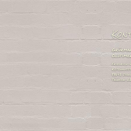
Kon
Grürman
Oldtimer
Friedrich-
Rotehausst
58642 Iser
Telefon: 0