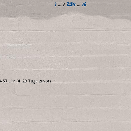
1
...
1
2
3
4
...
16
4:57
Uhr (4129 Tage zuvor)