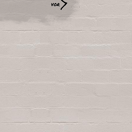
>
vor