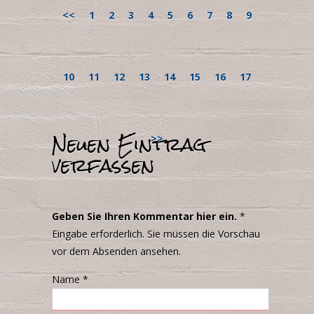
<<
1
2
3
4
5
6
7
8
9
10
11
12
13
14
15
16
17
Neuen Eintrag
>>
verfassen
Geben Sie Ihren Kommentar hier ein.
*
Eingabe erforderlich. Sie müssen die Vorschau
vor dem Absenden ansehen.
Name
*