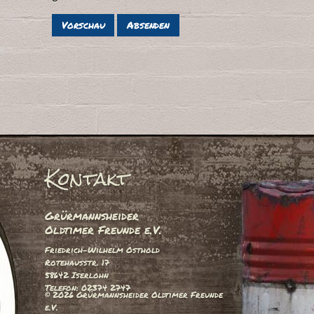
Kontakt
Grürmannsheider
Oldtimer Freunde e.V.
Friedrich-Wilhelm Osthold
Rotehausstr. 17
58642 Iserlohn
Telefon: 02374 2747
© 2026 Grürmannsheider Oldtimer Freunde
e.V.