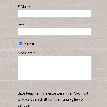
E-Mail
*
Web
Merken
Nachricht
*
Bitte beachten: Die erste Zeile Ihrer Nachricht
wird als Überschrift für Ihren Eintrag hervor
gehoben.