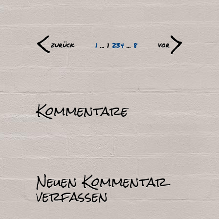
<
>
zurück
vor
1
...
1
2
3
4
...
8
Kommentare
Neuen Kommentar
verfassen