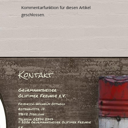
Kommentarfunktion für diesen Artikel
geschlossen.
Kontakt
Grürmannsheider
Oldtimer Freunde e.V.
Friedrich-Wilhelm Osthold
Rotehausstr. 17
58642 Iserlohn
Telefon: 02374 2747
© 2026 Grürmannsheider Oldtimer Freunde
e.V.