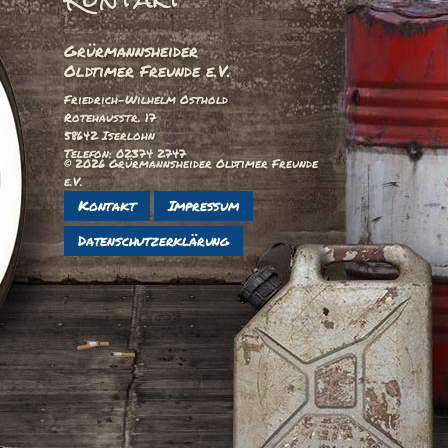
Grürmannsheider
Oldtimer Freunde e.V.
Friedrich-Wilhelm Osthold
Rotehausstr. 17
58642 Iserlohn
Telefon: 02374 2747
© 2026 Grürmannsheider Oldtimer Freunde
e.V.
Kontakt
Impressum
Datenschutzerklärung