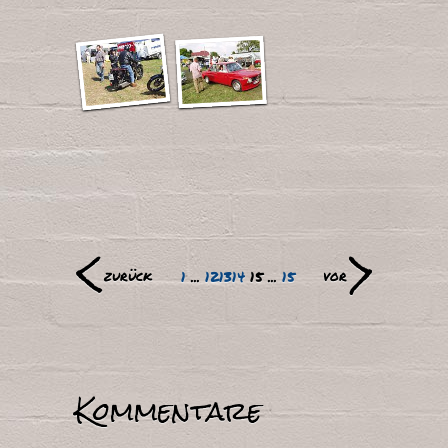
<
>
zurück
vor
1
...
12
13
14
15
...
15
Kommentare